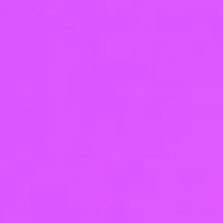
7.1.3. запросить у Заказчика сведения по
вопросам, возникающим до начала и в процессе
оказания услуг;
7.1.4. не допускать Заказчика к учебному
процессу, в случае его нахождения в состоянии
алкогольного или токсического опьянения.
Уплаченные денежные средства в данном
случае Заказчику не возвращаются;
7.1.5. в случае неявки Заказчика на занятия
без уважительных причин, Исполнитель вправе
не возвращать Заказчику уплаченные им
(Заказчиком) денежные средства;
7.1.6. неоднократно переносить одно или
несколько занятий на другой день (время),
проинформировав об этом Заказчика, не менее