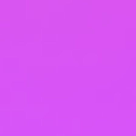
3.4. Датой заключения Договора считается
дата указания (ввода) Пользователем 4-
значного кода подтверждения (для подписания
Договора), а в части доступа к отдельным
Курсам – дата поступления денежных средств на
расчётный счёт Исполнителя.
4. Предмет Договора
4.1. Исполнитель обязуется по заданию
Заказчика оказать платные образовательные
услуги (далее –
услуги), а Заказчик обязуется оплатить эти
услуги.
4.2. Вид обучения по следующему
Курсу: обучение по дополнительной
профессиональной образовательной