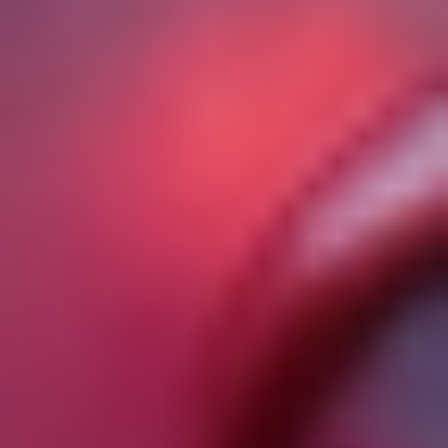
«Образовательная программа», «Учебная
программа») – дополнительная
профессиональная программа, направленная на
профессиональную подготовку, переподготовку
и повышение квалификации, реализуемая
посредством очного, очно-заочного или онлайн
обучения.
«Период обучения» – дата начала периода
обучения определяется расписанием
Программы/Курса, а завершается датой
прохождения Пользователем Итоговой
аттестации.
«Итоговая аттестация» – форма контроля
знаний Пользователя по результатам освоения
Программы. Конкретный вид итоговой
аттестации определяется Программой.