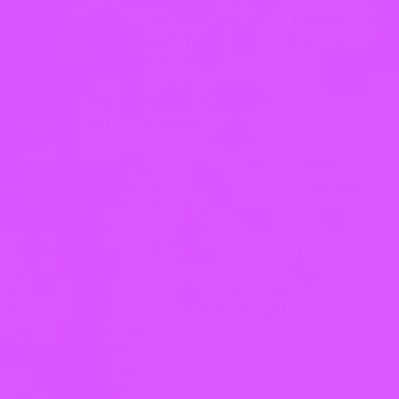
программы, в случае если она была отправлена
ему в СМС сообщении в виде ссылки на сайт,
содержащей эти материалы;
6.2.4. немедленно извещать Исполнителя об
уважительных причинах отсутствия на занятиях;
6.2.5. возмещать ущерб, причиненный
имуществу Исполнителя, а также имуществу
третьих лиц, находящемуся в помещении
Исполнителя, в соответствии с
законодательством РФ;
6.2.6. соблюдать в помещении Исполнителя
и на прилегающей территории здания
требования пожарной безопасности,
санитарные и иные правила. Не разрешается
курение в помещении Исполнителя, а также на
прилегающей территории здания;