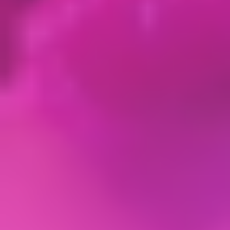
ответственность за любые последствия,
возникающие в результате указания
недостоверных, неактуальных или неполных
сведений о себе.
2.6. Оформляя Заявку на Сайте,
Пользователь соглашается на получение:
2.6.1. электронных писем, которые
Исполнитель может направить Пользователю:
после оформления Заявки; в период оказания
услуг;
2.6.2. смс-сообщений на телефонный номер,
указанный Пользователем, которые
Исполнитель может направить Пользователю:
после оформления Заявки; в период оказания
услуг;