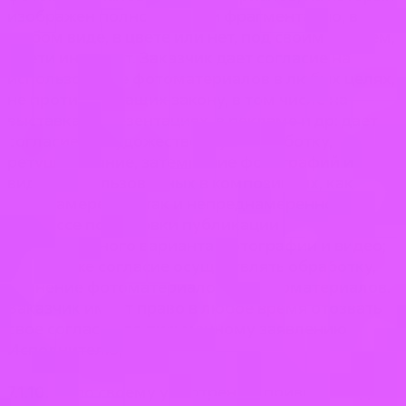
изображен полностью или фрагментарно, в
любом виде, в цвете или нет, под своим именем,
в сети интернет. Заказчик дает согласие на
использование фотоматериалов в любых целях,
не противоречащих закону, в том числе на
выставках, презентациях, в рекламе и др: дает
согласие на художественную обработку,
ретуширование, затемнение фотографий и
видео, использованных в композициях, как
преднамеренно, так и непреднамеренно в
процессе подготовки публикации
окончательного варианта фотографии и видео;
дает также согласие осуществлять обработку,
хранение фотоматериалов и видеоматериалов.
Заказчик имеет право в любое время отозвать
свое согласие по письменному заявлению
Исполнителю;
7.1.10. по своему усмотрению привлекать для