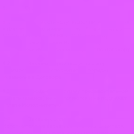
8. Оплата услуг
8.1. Стоимость услуг Исполнителя указана
в Договоре. Реализация услуг облагается НДС
5% (пп. 14 п. 2 ст. 149 НК РФ). В цену услуг
включаются издержки Исполнителя,
понесенные им при оказании услуг по Договору.
8.2. Заказчик производит оплату
стоимость услуг Исполнителя в порядке и сроки,
указанные в Договоре.
8.3. Проценты на сумму предварительной
оплаты (аванса) не начисляются и не подлежат
уплате Исполнителем.
8.4. Заказчик оплачивает услуги
Исполнителя на расчетный счет Исполнителя,
либо наличными денежными средствами в