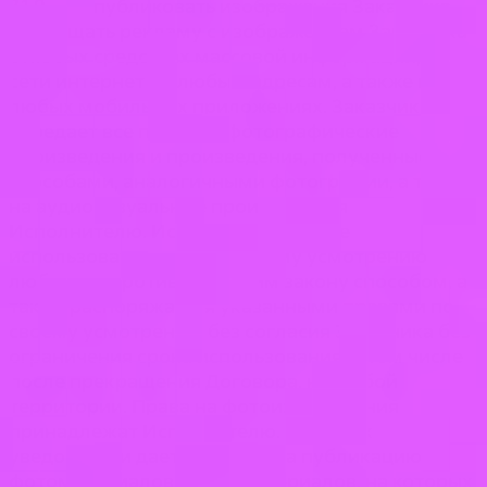
7.1.9. публиковать изображения Заказчика,
размещать рекламу с изображением Заказчика
в любых средствах массовой информации, в
сети интернет по любым адресам, а также в
любых мобильных приложениях. Заказчик
передает все права на фотографические
произведения и произведения, полученные
способами, аналогичными фотографии, а также
на аудиовизуальные произведения
Исполнителю. Исполнитель вправе
использовать права по своему усмотрению
любым не противоречащим закону способом, а
также распоряжаться указанными правами по
своему усмотрению без согласия Заказчика без
ограничения срока использования, в том числе
после прекращения Договора, на любой
территории. Права на фотоизображения
принадлежат Исполнителю. Заказчик
уведомлен и дает согласие на публикацию
фотоматериалов, видеоматериалов, на которых