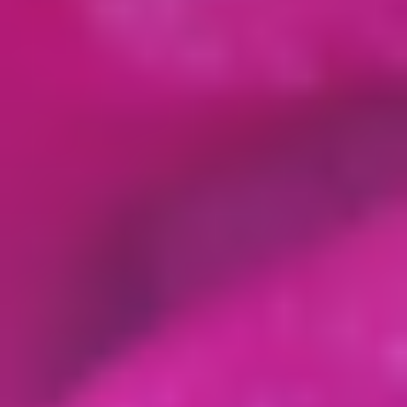
2.4. Датой акцепта Оферты Пользователем
считается дата указания (ввода) Пользователем
4-значного кода подтверждения (для
подписания Договора), а в части доступа к
отдельным Курсам – дата поступления
денежных средств на расчётный счёт
Исполнителя.
2.5. Оплачивая стоимость услуг
Исполнителя, Пользователь:
 гарантирует достоверность и актуальность
сведений, предоставляемых о себе;
 гарантирует, что он является
совершеннолетним и полностью дееспособным
лицом, если иное специально не согласовано с
Исполнителем;
 соглашается, что он самостоятельно несет