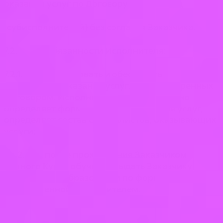
оказания услуг по Договору третьих лиц
(субисполнителей) без согласия Заказчика.
7.2. Обязанности Исполнителя:
7.2.1. организовать и обеспечить
надлежащее оказание услуг, предусмотренных
Договором. Исполнитель самостоятельно
определяет формы и методы оказания услуг,
определяет состав специалистов, оказывающих
услуги;
7.2.2. после прохождения Заказчиком
полного Курса обучения выдать Заказчику
Документ об образовании по форме,
установленной Исполнителем.