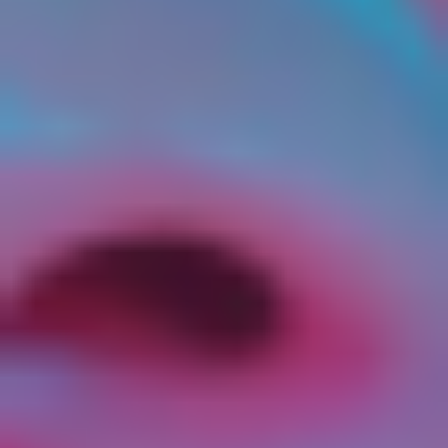
соглашение представляет собой предложение
Исполнителя Пользователю использовать Сайт
для заключения Договора.
2.3. Надлежащим акцептом Оферты в
соответствии со ст. 438 Гражданского кодекса
Российской Федерации является совершение
Пользователем в совокупности следующих
действий:
 указание (ввод) Пользователем в веб-
интерфейсе Сайта всех необходимых о себе
данных, включая, но не ограничиваясь: ФИО,
контактные данные (номер телефона, адрес
электронной почты);
 нажатие кнопки «Оплатить» или кнопки с
аналогичной надписью в веб-интерфейсе Сайта
при наличии отметки («галочки» или иного