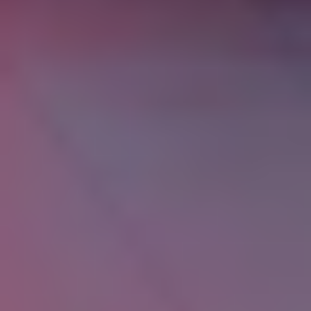
осуществляющее образовательную
деятельность на основании лицензии на
осуществление образовательной деятельности
от «09» октября 2015 г. № Л035-01212-
59/00386061, выданной Государственной
инспекцией по надзору и контролю в сфере
образования Пермского края, ИНН/КПП:
5906130640/59060100, ОГРН: 1155958069343,
юридический адрес: 614053, Пермский край, г.
Пермь, Красных зорь, д.71.
«Пользователь», «Заказчик» – полностью
дееспособное физическое лицо или
несовершеннолетний (представитель
несовершеннолетнего) гражданин,
совершившие акцепт Оферты и заключивший
Договор на условиях Пользовательского
соглашения.