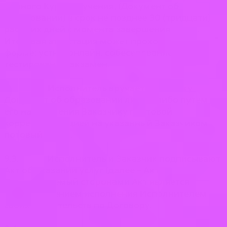
полного Курса обучения, (Документ об
образовании) в срок не позднее 30 (тридцати)
рабочих дней с момента завершения курса.
Итоговая аттестация может проходить в разной
форме: устно, онлайн, собеседование,
тестирование, экзамен.
9.2. Исполнитель вручает Заказчику
Документ об образовании лично, либо путем
его направления Заказчику почтовой
корреспонденцией на указанный Заказчиком
потовый адрес.
9.3. Исполнитель и Заказчик подписывают
Акт об оказании услуг (далее – Акт).
Подписываемый сторонами Акт является
подтверждением исполнения Исполнителем
своих обязательств по Договору.