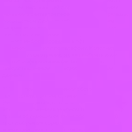
чем за 1 час до времени начала переносимого
занятия. Надлежащей формой уведомления
Заказчика считается передача ему информации
посредством Личного кабинета, или путем
направления уведомления по электронной
почте, смс извещения, мессенджеры либо путем
устного информирования в офисе по месту
оказания услуг или по телефону. Исполнитель
по своему усмотрению может выбрать иной
способ информирования Заказчика по
предоставленным последним контактным
данным;
7.1.7. при возникновении обстоятельств,
препятствующих выполнению Договора
(болезнь педагога, отключение водоснабжения,
электроснабжения в учебном центре, недобор
группы обучающихся, иные обстоятельства),
сроки обучения соразмерно отодвигаются на
время действия этих обстоятельств. Порядок