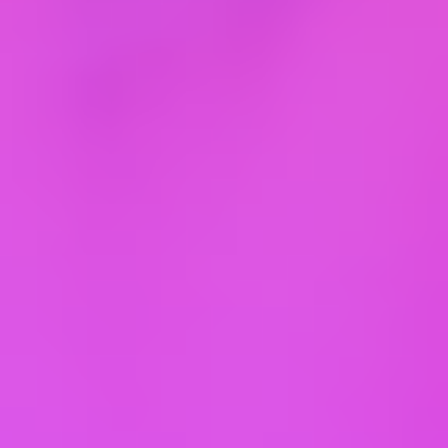
редакцией Оферты несет Пользователь,
продолжение пользования Сайтом после
изменения Оферты считается согласием с ее
новой редакцией.
2.10. В случае отличия условий Оферты от
условий Договора Стороны руководствуются
условиями Договора.
3. Порядок заключения Договора
3.1. До момента оформления Заявки на
Сайте Пользователь обязуется ознакомиться со
всеми условиями оказания услуг, в случае их
размещения на Сайте. При этом очевидные
ошибки, включая опечатки, допущенные в
описании услуг, юридически обязывающими не
являются.