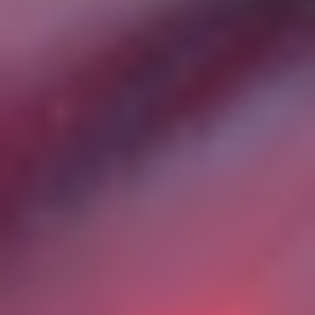
состоящая из совокупности взаимосвязанных
занятий и материалов (очное повествование
педагогом, тексты, фото- и видеоматериалы,
иные объекты интеллектуальных прав, доступ к
прямым трансляциям - вебинарам),
объединённых единой темой, расположенных в
определённой последовательности и
направленных на организацию обучения
Пользователя.
«Учебный центр» – место организации и
проведения обучения Исполнителем,
расположенное в специально подготовленном
помещении в соответствии с
законодательством РФ.
«Программа» (также может именоваться
«Программа обучения», «Обучающая
программа»,