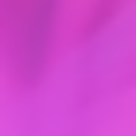
2.8.1. временные сбои и перерывы в работе
Сайта и/или доступность функционала,
позволяющего Пользователям оформлять
Заявки, и вызванные ими потери информации, а
также сохранность информации, правильность и
своевременность ее передачи и доставки;
2.8.2. надежность, качество и скорость
работы Сайта, а также за сохранность
создаваемой, используемой и получаемой
Пользователем информации.
2.9. Исполнитель вправе в любое время
без уведомления Пользователя изменить
положения Оферты. Действующая редакция
Оферты размещается по адресу, указанному в п.
1.1 Оферты. Риск неознакомления с новой