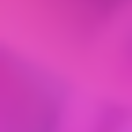
2.6.3. звонка на телефонный номер,
указанный Пользователем, с целью
согласования условий Договора и обучения, а
также предложением оценить качество услуг
Исполнителя.
2.7. Если акцепт Оферты совершается
несовершеннолетнем лицом, то Исполнитель
перед предоставлением услуг вправе запросить
подтверждение, что оплата Курса происходит из
собственного заработка, стипендии или иного
дохода несовершеннолетнего или
предоставление письменного согласия
родителей на заключение Договора. В
противном случае Исполнитель может отказать
в заключении Договора.
2.8. Исполнитель не несет ответственность
за: