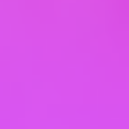
3.2. Пользователь, желающий получить
услуги по определённому Курсу и/или
Программе, оставляет Заявку в веб-интерфейсе
Сайта путем нажатия кнопки «Оплатить», затем
указывает (вводит) в веб-интерфейсе Сайта все
необходимых о себе данные, включая, но не
ограничиваясь: ФИО, номер телефона.
3.3. По завершении оформления Заявки
Пользователю поступит смс-сообщение на
указанный им номер телефона с Интернет-
ссылкой на адрес сайта в сети Интернет, на
котором размещены условия Договора.
Подписание Договора со стороны Пользователя
производится дистанционным способом в веб-
интерфейсе этого сайта путем указания (ввода)
и отправки 4-значного кода подтверждения,
который поступит Пользователю в смс-
сообщении.