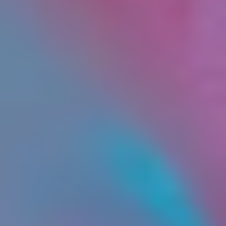
2.1. Настоящее Пользовательское
соглашение, разработанное на основании
Федерального закона от 29.12.2012 N° 27Э-ФЗ
«Об образовании в Российской Федерации»,
Гражданского кодекса Российской Федерации,
Постановления Правительства России от
15.09.2020 № 1441 «Об утверждении Правил
оказания платных образовательных услуг»,
Закона Российской Федерации от 07.02.1992 №
2300-1 «О защите прав потребителей»,
постоянно доступный в сети Интернет по адресу
viktoriaprofi.ru , в соответствии с п. 2 ст. 437
Гражданского Кодекса Российской Федерации
является публичной офертой на заключение
договора об оказании платных
образовательных услуг с любым
заинтересованным физическим лицом.
2.2. Настоящее Пользовательское