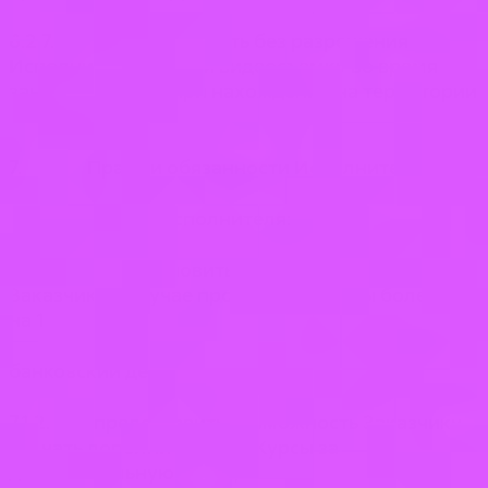
6.2.7. не производить без разрешения
Исполнителя фото- и видеосъемку во время
занятий, а также при нахождении на территории
Исполнителя.
7. Права и обязанности Исполнителя
7.1. Права Исполнителя:
7.1.1. приостановить оказание услуг
Заказчику в случае просрочки оплаты более чем
на 1
банковский день;
7.1.2. предоставить возможность Заказчику
изучать дополнительные Курсы за
дополнительную плату;