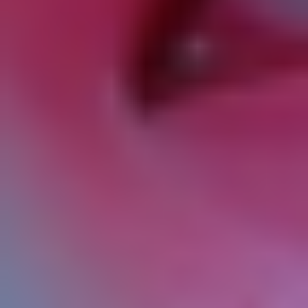
«Документ об образовании», «Диплом»,
«Свидетельство», «Сертификат»,
«Удостоверение» – документ о квалификации,
подтверждающий освоение Пользователем
Программы (прохождение им
профессиональной подготовки, переподготовки
и повышения квалификации).
«Пользовательское соглашение», «Оферта» –
оферта, условия которой публично доступны на
странице в Интернете по адресу viktoriaprofi.ru .
«Закон об образовании» – Федеральный закон
от 29.12.2012 № 273-ФЗ «Об образовании в
Российской Федерации».
2. Общие положения. Акцепт Оферты