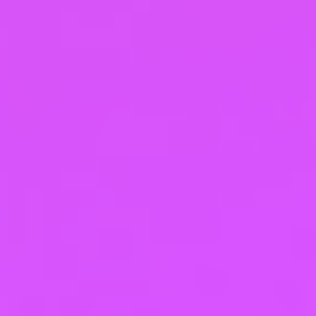
программе (подготовка, переподготовка,
повышение квалификации).
4.3. Объем и содержание услуг
определяются Образовательной
программой, утвержденной Исполнителем.
4.4. Общая продолжительность Курса
указана в Договоре.
4.5. Время и место обучения указаны в
Договоре.
5. Качество услуг
5.1. Качество услуг должно
соответствовать обязательным требованиям,
установленным законом, федеральным
государственным образовательным стандартом