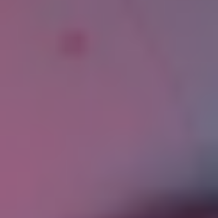
«Стороны» – Пользователь и Исполнитель. В
случае, если выгодоприобретателем Договора
(обучающимся лицом) является
несовершеннолетний, права Пользователя,
непосредственно связанные с оказываемыми
услугами, предоставляются обучающемуся
лицу.
«Заявка» – уведомление Пользователя о
намерении получить услуги по определённому
Курсу и/или Программе.
«Договор» – договор об оказании платных
образовательных услуг, заключаемый между
Сторонами дистанционным способом.
«Курс», «Комплексный курс» – определённая
часть информации, содержащейся в устной,
текстово-бумажной и электронной форме,