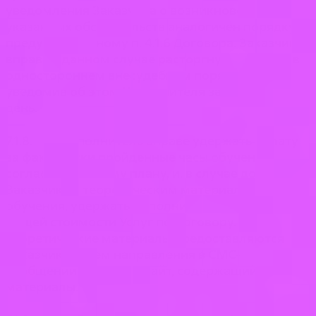
уведомления Заказчика о возникновении
указанных обстоятельств аналогичен порядку,
предусмотренному п. 4.1.6 Договора. Заказчик
вправе в данном случае расторгнуть Договор в
одностороннем внесудебном порядке,
уведомив об этом Исполнителя за 1 рабочий
день.
7.1.8. Исполнитель вправе удержать оплату
за фактически пройденные часы обучения
согласно Учебному плану, и, в случае допуска
Заказчика к теоретическим материалам для
обучения, удержать дополнительно 30% от
общей стоимости Услуг по Договору.
Теоретические материалы предоставляются
Заказчику путем направления в СМС-
сообщении ссылки на сайт, содержащий эти
материалы.