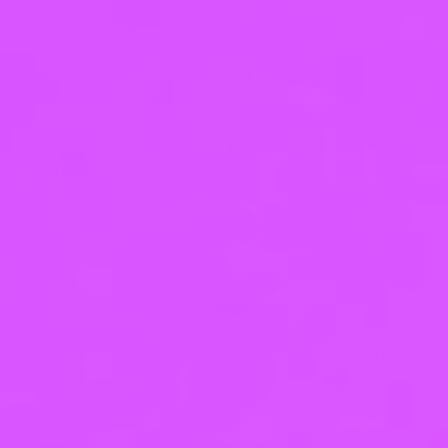
6.1.4. перенести сроки обучения по
согласованию с Исполнителем в случае
невозможности посещения Курса по
уважительным причинам (болезнь,
подтвержденная листком нетрудоспособности;
рождение детей, внуков, регистрация брака,
смерть родственников).
6.2. Обязанности Заказчика:
6.2.1. своевременно вносить плату за
предоставляемые услуги, указанные в Договоре;
6.2.2. посещать занятия, указанные в
учебном расписании, полностью выполнять
Учебные программы;
6.2.3. 3самостоятельно изучить
теоретическую часть образовательной