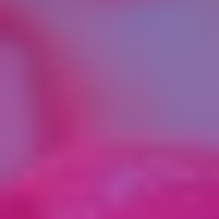
аналогичного символа) рядом с надписью
«Согласен с условиями ДОГОВОРА и
ОБРАБОТКИ ПЕРСОНАЛЬНЫХ ДАННЫХ» или
аналогичной надписью;
 переход Пользователем по Интернет-ссылке
(на адрес сайта в сети Интернет с условиями
Договора), поступившей Пользователю в смс-
сообщении на указанный им номер телефона, а
также указание (ввод) Пользователем в веб-
интерфейсе этого сайта 4-значного кода
подтверждения (для подписания Договора),
поступившего Пользователю в другом смс-
сообщении на указанный им номер телефона;
 оплата Пользователем услуг Исполнителя
напрямую Исполнителю, либо с помощью
привлечения кредитных организаций.