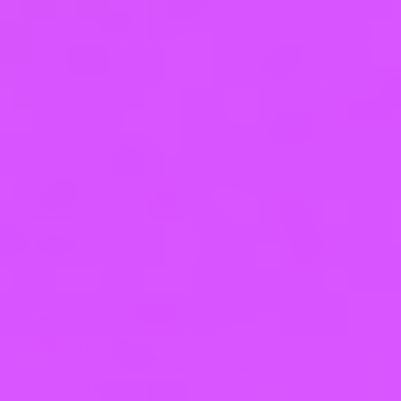
или иным нормативным актом.
6. Права и обязанности Заказчика
6.1. Права Заказчика:
6.1.1. требовать от Исполнителя
предоставления информации по вопросам,
касающихся организации и обеспечения
надлежащего исполнения услуг,
предусмотренных Договором;
6.1.2. получать полную и достоверную
информацию об оценке своих знаний, умений и
навыков, а также о критериях этой оценки;
6.1.3. пользоваться имуществом
Исполнителя, необходимым для освоения
Образовательной программы;